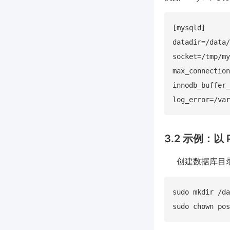
[mysqld]

datadir=/data/
socket=/tmp/my
max_connection
innodb_buffer_
3.2 示例：以 
创建数据库目
sudo mkdir /da