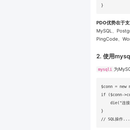
PDO优势在于
MySQL、Po
PingCode、
2. 使用mys
为My
mysqli
$conn = new 
if ($conn->c
    die("连接
}
