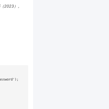
（2023）。
ssword');
