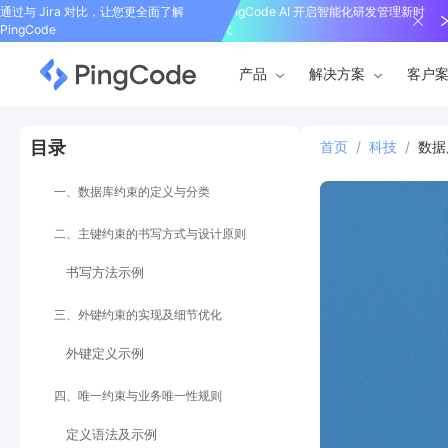
通过与 Jira 对比，让您更全面了解
PingCode AI 开启智能化研发管理新时
PingCode
代
产品
解决方案
客户
目录
首页
/
科技
/
数据
一、数据库约束的定义与分类
二、主键约束的书写方式与设计原则
书写方法示例
三、外键约束的实现及细节优化
外键定义示例
四、唯一约束与业务唯一性规则
定义语法及示例