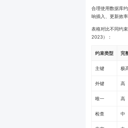
合理使用数据库约
响插入、更新效率
表格对比不同约束类
2023）：
约束类型
完
主键
极
外键
高
唯一
高
检查
中