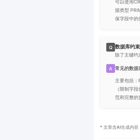
可以使用CR
据类型 PR
保字段中的
数据库约束
Q
除了主键约
常见的数据
A
主要包括：
（限制字段
范和完整的
* 文章含AI生成内容