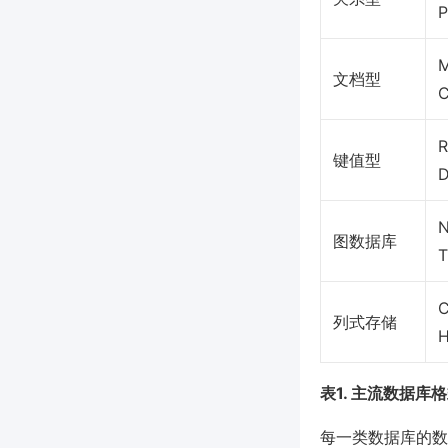
P
M
文档型
R
键值型
N
图数据库
T
C
列式存储
H
表1. 主流数据库格
每一类数据库的数