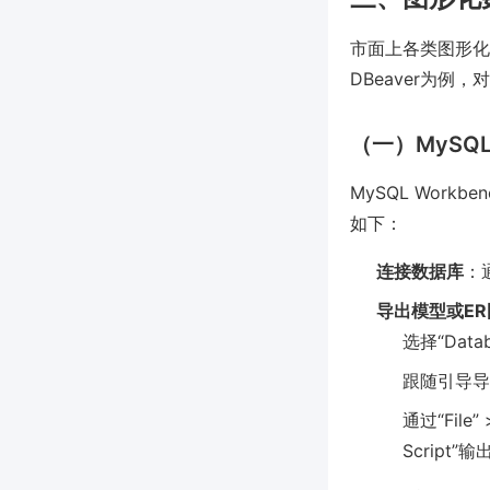
市面上各类图形化数
DBeaver为例
（一）MySQL
MySQL Wor
如下：
连接数据库
：
导出模型或ER
选择“Datab
跟随引导导
通过“File”
Script”