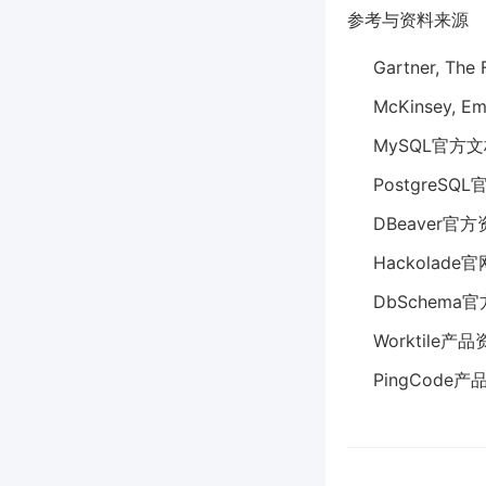
参考与资料来源
Gartner, The
McKinsey, Em
MySQL官方
PostgreSQ
DBeaver官
Hackolade
DbSchema
Worktile产
PingCode