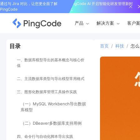
通过与 Jira 对比，让您更全面了解
PingCode AI 开启智能化研发管理新时
PingCode
代
产品
解决方案
客户
目录
首页
/
科技
/
怎么
一、数据库模型导出的基本概念与核心价
值
二、主流数据库类型与导出模型常用格式
三、图形化数据库管理工具操作实践
（一）MySQL Workbench导出数据
库模型
（二）DBeaver多数据库支持用例
四、命令行与自动化脚本导出实践