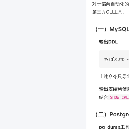
对于偏向自动化的
第三方CLI工具。
（一）MySQL
输出DDL
上述命令只导
输出表结构信
结合
SHOW CRE
（二）Postg
pg_dump
工