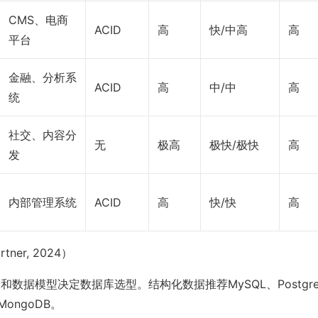
CMS、电商
ACID
高
快/中高
高
平台
金融、分析系
ACID
高
中/中
高
统
社交、内容分
无
极高
极快/极快
高
发
内部管理系统
ACID
高
快/快
高
ner, 2024）
和数据模型决定数据库选型。结构化数据推荐MySQL、Postgr
ongoDB。