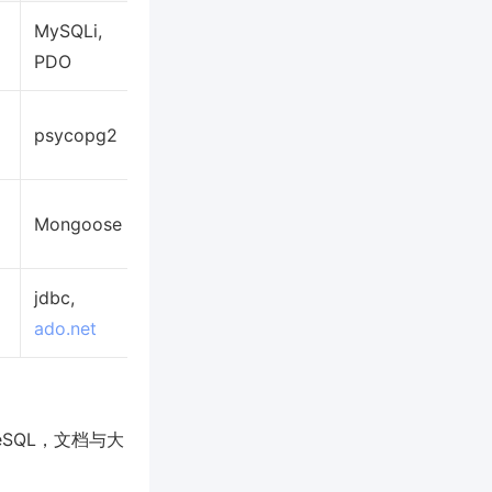
MySQLi,
PDO
psycopg2
Mongoose
jdbc,
ado.net
eSQL，文档与大