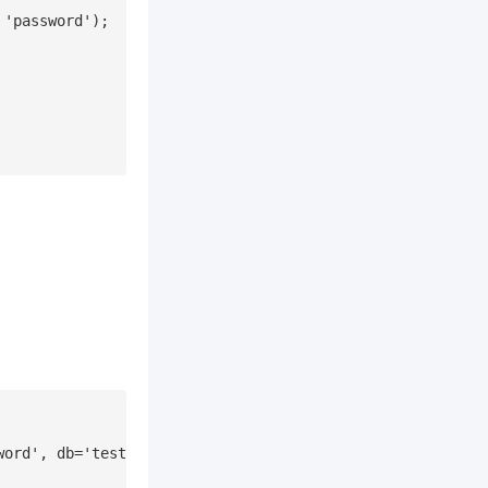
'password');

ord', db='testdb')
