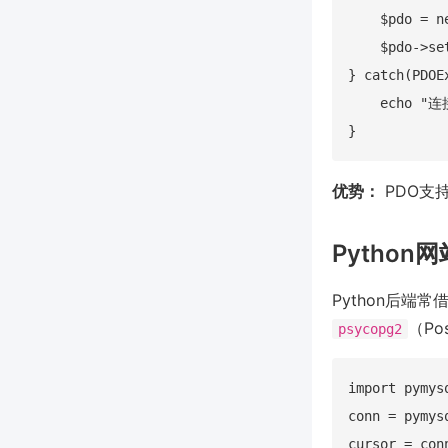
    $pdo = n
    $pdo->se
} catch(PDOE
    echo "连
优势：
PDO支
Python
Python后端常
（Po
psycopg2
import pymysq
conn = pymys