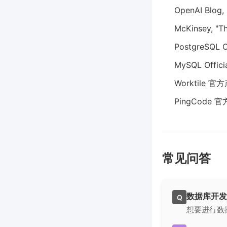
OpenAI Blog,
McKinsey, "T
PostgreSQL O
MySQL Offici
Worktile 
PingCode 
常见问答
数据库开发
Q
想要进行数