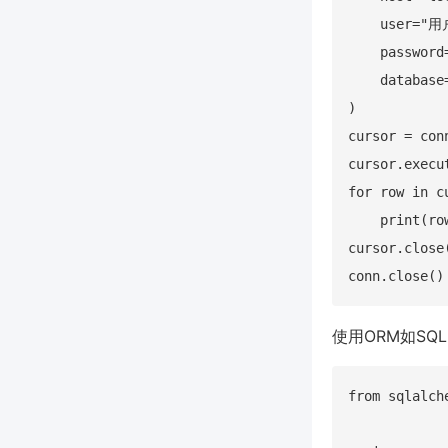
    user="用
    password
    database
)

cursor = conn
cursor.execu
for row in c
    print(row
cursor.close(
使用ORM如SQ
from sqlalch