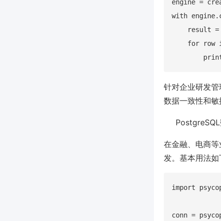
engine = cr
with engine.
    result =
    for row i
针对企业研发管理
数据一致性和敏
Postgre
在金融、电商等业
发。基本用法如
import psycop
conn = psycop