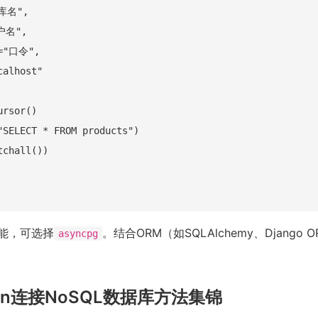
库名",

户名",

="口令",

alhost"

rsor()

"SELECT * FROM products")

chall())

能，可选择
。结合ORM（如SQLAlchemy、Django
asyncpg
hon连接NoSQL数据库方法集锦