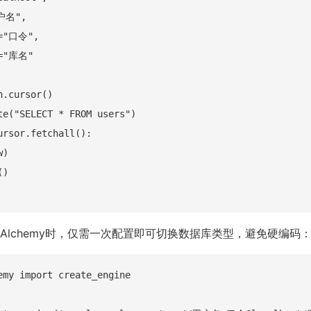
户名",

="口令",

="库名"

.cursor()

te("SELECT * FROM users")

ursor.fetchall():

)

)

LAlchemy时，仅需一次配置即可切换数据库类型，避免硬编码
emy import create_engine
