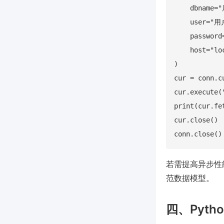
    dbname="
    user="用
    password
    host="loc
)

cur = conn.cu
cur.execute(
print(cur.fet
cur.close()

若需提高异步性
范数据模型。
四、Pyt