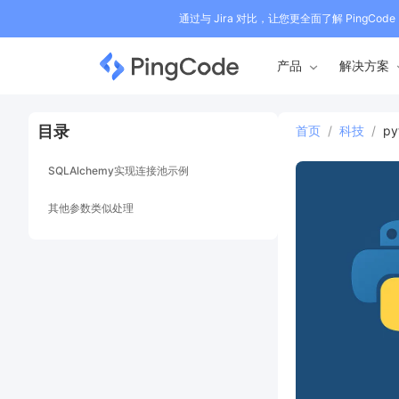
通过与 Jira 对比，让您更全面了解 PingCode
产品
解决方案
目录
首页
/
科技
/
p
SQLAlchemy实现连接池示例
其他参数类似处理