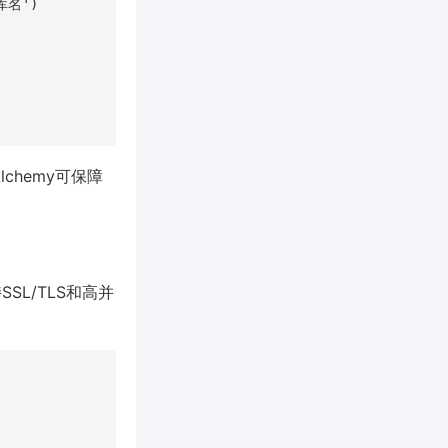
库名')

chemy可保障
SL/TLS和高并