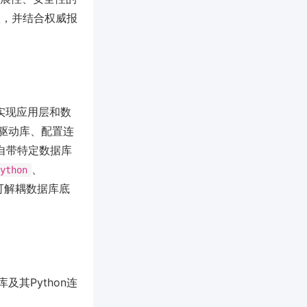
项，并结合权威报
实现应用层和数
驱动库、配置连
未自带特定数据库
、
ython
my可解耦数据库底
其Python连