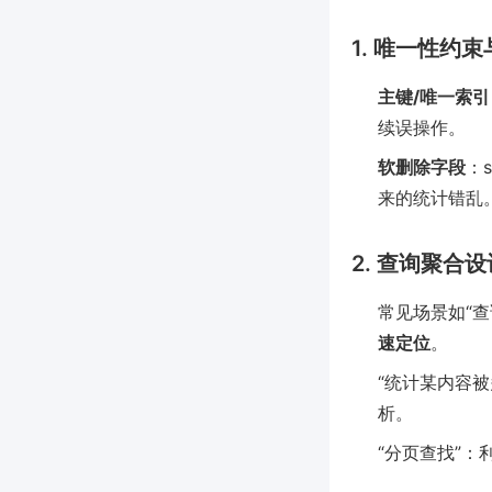
1. 唯一性约
主键/唯一索引
续误操作。
软删除字段
：
来的统计错乱
2. 查询聚合设
常见场景如“查
速定位
。
“统计某内容被多
析。
“分页查找”：