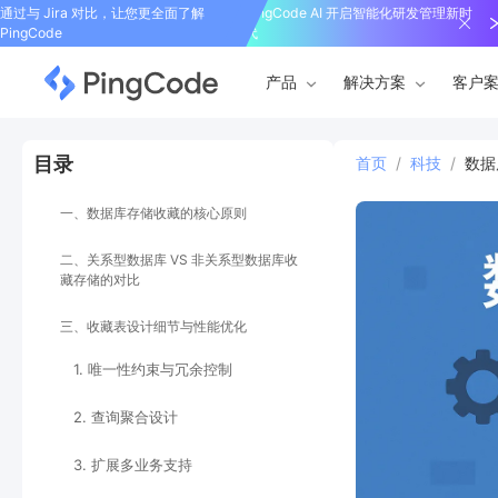
通过与 Jira 对比，让您更全面了解
PingCode AI 开启智能化研发管理新时
PingCode
代
产品
解决方案
客户
目录
首页
/
科技
/
数据
一、数据库存储收藏的核心原则
二、关系型数据库 VS 非关系型数据库收
藏存储的对比
三、收藏表设计细节与性能优化
1. 唯一性约束与冗余控制
2. 查询聚合设计
3. 扩展多业务支持