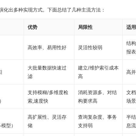
演化出多种实现方式。下面总结了几种主流方法：
优势
局限性
适用
结构
高效率、易用性好
灵活性较弱
报表
大批量数据快速过
建立/维护索引成本
引
高并
滤
高
支持模糊/多维度检
消耗资源多、对结
文档
h）
索,速度快
构要求高
场景
高扩展性、灵活存
查询复杂度、事务
半结
、多模型）
储
支持弱
息流