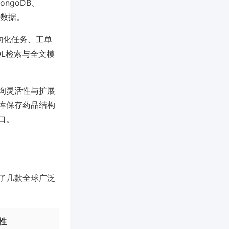
ngoDB、
杂数据。
构化任务、工单
L检索与全文模
询灵活性与扩展
库保存药品结构
口。
了几款全球广泛
性