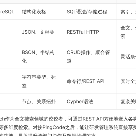
greSQL
结构化表格
SQL语法/存储过程
索引、
全文、
JSON、文档类
RESTful HTTP
索
BSON、半结构
CRUD操作、聚合管
灵活条
化
道
字符串类型、标
命令行/REST API
实时全
签
节点、关系拓扑
Cypher语法
复杂关
search作为全文搜索领域的佼佼者，可通过REST API方便地嵌入
等多维度检索。对接PingCode之后，能让研发管理系统直接享
索功能，显著提升跨部门协作及数据治理效率。