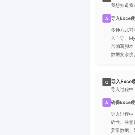
我想知道将
导入Exce
A
多种方式可实
入向导、My
言编写脚本（
数据复杂度
导入Exc
Q
导入过程中
确保Exce
A
导入过程中
确性。注意
异常数据。