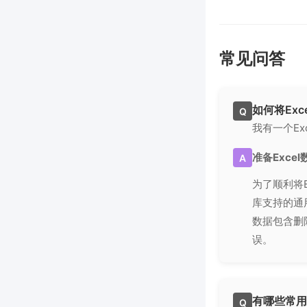
常见问答
如何将Ex
Q
我有一个E
准备Exce
A
为了顺利将E
库支持的通
数据包含删
误。
有哪些常用
Q