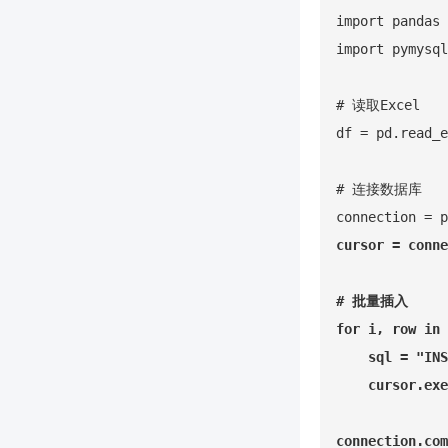
import pandas 
import pymysql

# 读取Excel

df = pd.read_e
# 连接数据库

connection = 
cursor = conne
# 批量插入

for i, row in 
    sql = "INS
    cursor.exe
connection.com