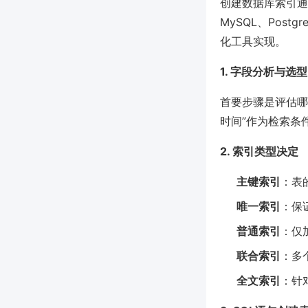
创建数据库索引通
MySQL、Pos
化工具实现。
1. 字段分析与选型
首要步骤是评估哪
时间”作为检索条
2. 索引类型决定
主键索引
：表
唯一索引
：保
普通索引
：仅
联合索引
：多
全文索引
：针