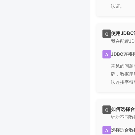
认证。
使用JDB
Q
我在配置J
JDBC连
A
常见的问题
确，数据库
认连接字符
如何选择合
Q
针对不同数据
选择适合数
A