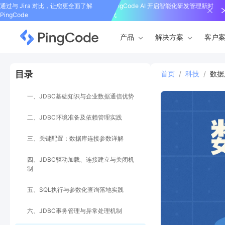
通过与 Jira 对比，让您更全面了解
PingCode AI 开启智能化研发管理新时
PingCode
代
产品
解决方案
客户
目录
首页
/
科技
/
数据
一、JDBC基础知识与企业数据通信优势
二、JDBC环境准备及依赖管理实践
三、关键配置：数据库连接参数详解
四、JDBC驱动加载、连接建立与关闭机
制
五、SQL执行与参数化查询落地实践
六、JDBC事务管理与异常处理机制