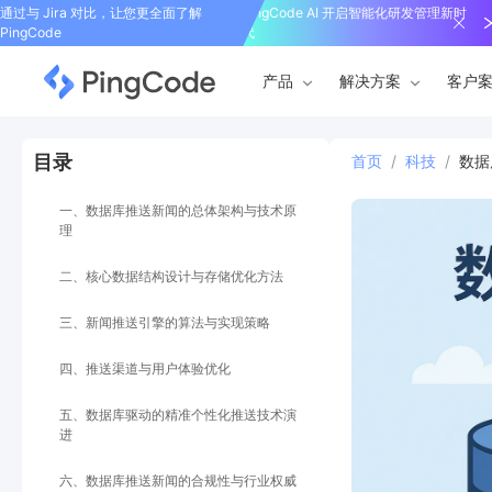
通过与 Jira 对比，让您更全面了解
PingCode AI 开启智能化研发管理新时
PingCode
代
产品
解决方案
客户
目录
首页
/
科技
/
数据
一、数据库推送新闻的总体架构与技术原
理
二、核心数据结构设计与存储优化方法
三、新闻推送引擎的算法与实现策略
四、推送渠道与用户体验优化
五、数据库驱动的精准个性化推送技术演
进
六、数据库推送新闻的合规性与行业权威