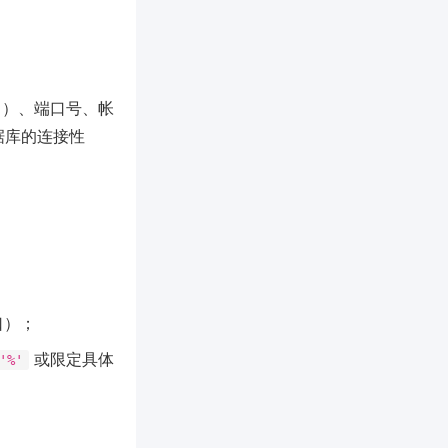
域名）、端口号、帐
数据库的连接性
口）；
或限定具体
'%'