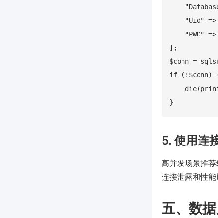
    "Databa
    "Uid" =
    "PWD" =>
];

$conn = sqls
if (!$conn) {
    die(prin
5. 使用
高并发场景推荐结
连接泄露和性能
五、数据