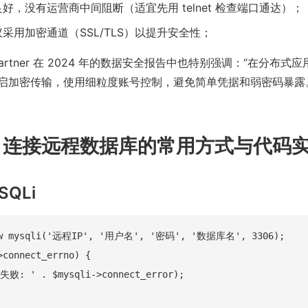
好，没有运营商中间阻断（适宜先用 telnet 检查端口通达）；
采用加密通道（SSL/TLS）以提升安全性；
artner 在 2024 年的数据安全报告中也特别强调：“在分布式
加密传输，使用细粒度账号控制，避免简单凭据和弱密码暴露。”（G
P 连接远程数据库的常用方式与代码
SQLi
ew mysqli('远程IP', '用户名', '密码', '数据库名', 3306);

>connect_errno) {

失败: ' . $mysqli->connect_error);
