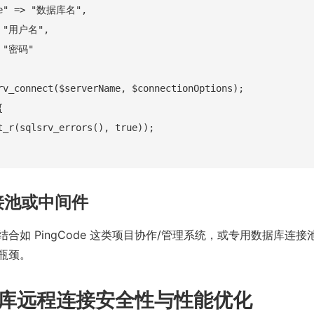
se" => "数据库名",

> "用户名",

 "密码"

rv_connect($serverName, $connectionOptions);



t_r(sqlsrv_errors(), true));

连接池或中间件
合如 PingCode 这类项目协作/管理系统，或专用数据库连
瓶颈。
库远程连接安全性与性能优化