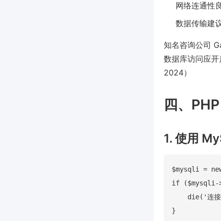
网络连通性良
数据传输建议
知名咨询公司 G
数据库访问应开启
2024）
四、PH
1. 使用 My
$mysqli = n
if ($mysqli-
    die('连接
}
