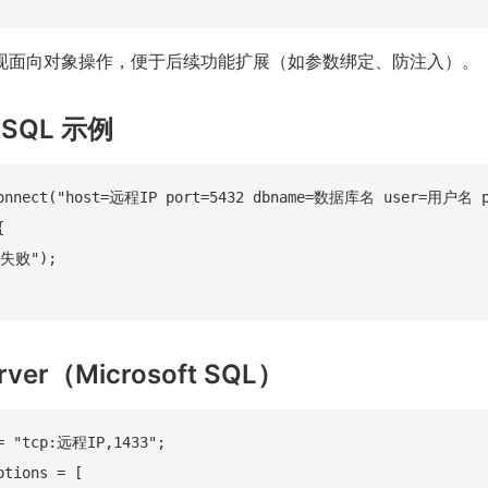
 实现面向对象操作，便于后续功能扩展（如参数绑定、防注入）。
reSQL 示例
connect("host=远程IP port=5432 dbname=数据库名 user=用户名 p


失败");

erver（Microsoft SQL）
= "tcp:远程IP,1433";

tions = [
