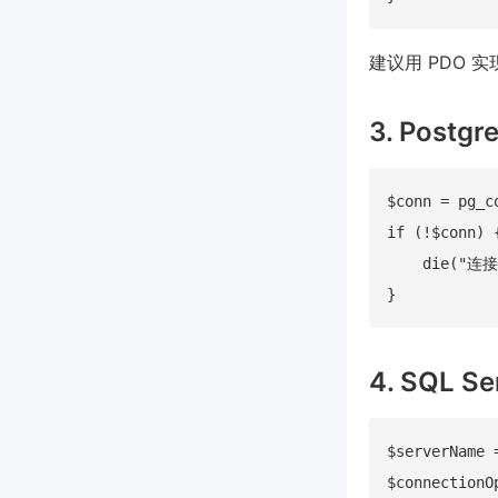
建议用 PDO
3. Postg
$conn = pg_
if (!$conn) {
    die("连接
4. SQL S
$serverName 
$connectionOp