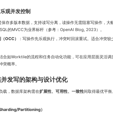
C与乐观并发控制
过保存多版本数据，支持读写分离，读操作无需阻塞写操作，大
eSQL的MVCC为业界标杆（参考：OpenAI Blog, 2023）。
（OCC）
：写操作先乐观执行，冲突时回滚重试。适合冲突较
结合如Worktile的流程和任务自动化功能，可在应用层面灵活
冲突概率。
模并发写的架构与设计优化
负载，数据库架构需在
扩展性、可用性、一致性
间取得最优平衡
rding/Partitioning）