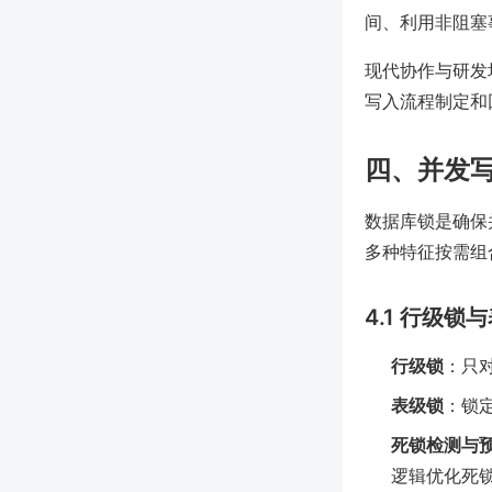
间、利用非阻塞
现代协作与研发
写入流程制定和
四、并发
数据库锁是确保
多种特征按需组合
4.1 行级锁
行级锁
：只对
表级锁
：锁
死锁检测与
逻辑优化死