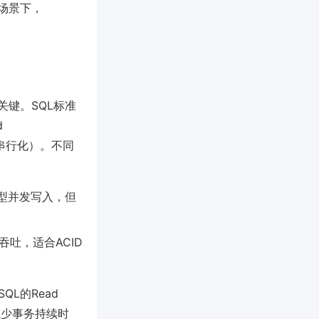
场景下，
键。SQL标准
d
e（可串行化）。不同
型并发写入，但
吐，适合ACID
QL的Read
减少事务持续时