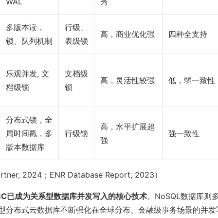
WAL
秀
多版本读，
行级、
高，商业优化强
四种全支持
锁、队列机制
表级锁
乐观并发, 文
文档级
高，灵活性较强
低，弱一致性
档级锁
锁
分布式锁，全
高，水平扩展超
局时间戳，多
行级锁
强一致性
强
版本数据库
er, 2024；ENR Database Report, 2023）
CC已成为关系型数据库并发写入的核心技术
。NoSQL数据库则
型分布式云数据库不断强化在全球分布、金融级事务场景的并发