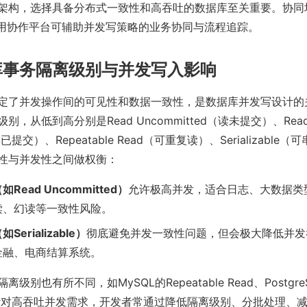
架构，选择具备分布式一致性和高吞吐的数据库至关重要。协同
一类通用协作平台可辅助并发写策略的业务协同与流程追踪。
库事务隔离级别与并发写入影响
定了并发操作间的可见性和数据一致性，是数据库并发写设计的关
别，从低到高分别是Read Uncommitted（读未提交）、Rea
读已提交）、Repeatable Read（可重复读）、Serializabl
性与并发性之间做权衡：
Read Uncommitted）
允许极高并发，适合日志、大数据类
读、幻读等一致性风险。
erializable）
彻底避免并发一致性问题，但会极大降低并发吞
金融、电商结算系统。
级别也有所不同，如MySQL的Repeatable Read、PostgreS
ed。针对高吞吐并发需求，开发者常通过降低隔离级别、分批处理、