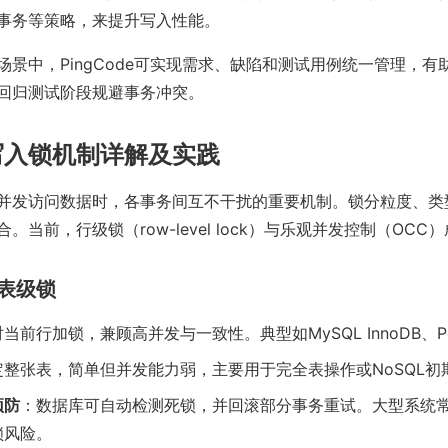
事务等策略，来提升写入性能。
场景中，PingCode可实现需求、缺陷和测试用例统一管理，有
回归测试阶段规避事务冲突。
写入锁机制详解及实践
并发访问数据时，各事务间互不干扰的重要机制。锁分粒度、类
。当前，行级锁（row-level lock）与乐观并发控制（OC
与表级锁
当前行加锁，兼顾高并发与一致性。典型如MySQL InnoDB、Pos
定整张表，简单但并发能力弱，主要用于完全表操作或NoSQL初
预防
：数据库可自动检测死锁，并回滚部分事务重试。大型系统
锁风险。