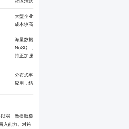
社区活跃，扩展佳
大型企业级事务，
成本较高
海量数据
NoSQL，事务支
持正加强
分布式事务/全球
应用，结构复杂
多以弱一致换取极
写入能力。对跨