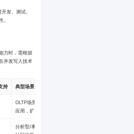
度开发、测试、
性。
能力时，需根据
在并发写入技术
支持
典型场景 & 优劣势
OLTP场景，广泛
应用，扩展性佳
分析型/事务型，