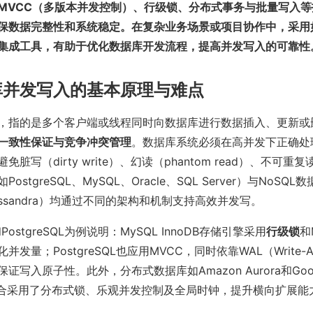
MVCC（多版本并发控制）、行级锁、分布式事务与批量写入
保数据完整性和系统稳定。在复杂业务场景或项目协作中，采用如P
集成工具，有助于优化数据库开发流程，提高并发写入的可靠性
库并发写入的基本原理与难点
，指的是多个客户端或线程同时向数据库进行数据插入、更新或
一致性保证与竞争冲突管理
。数据库系统必须在高并发下正确处
脏写（dirty write）、幻读（phantom read）、不可
stgreSQL、MySQL、Oracle、SQL Server）与NoSQL
Cassandra）均通过不同的架构和机制支持高效并发写。
PostgreSQL为例说明：MySQL InnoDB存储引擎采用
行级锁
和
发量；PostgreSQL也应用MVCC，同时依靠WAL（Write-Ahea
写入原子性。此外，分布式数据库如Amazon Aurora和Google
，则综合采用了分布式锁、乐观并发控制及全局时钟，提升横向扩展