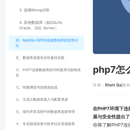
3. 连接MongoDB
4. 其他数据库（如SQLite、
Oracle、SQL Server）
四、MySQLi与PDO连接数据库的优势对
比
五、数据库连接安全性最佳实践
php7
六、PHP7连接数据库的代码复用与架构优
化
作者：
Rhett Bai
发
七、性能调优与连接池实战
八、主流云数据库接入与配置考虑
在PHP7环境下
九、现代开发流程中的数据库连接管理
展与安全性提出了
十、常见错误排查与技术社区资源推荐
你将了解PHP7