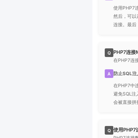
使用PHP
然后，可以
连接。最后
PHP7连
Q
在PHP7
防止SQL
A
在PHP7中
避免SQL
会被直接拼
使用PHP7
Q
PHP7连接