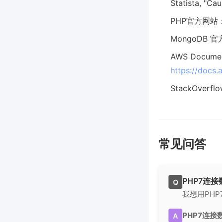
Statista, "Ca
PHP官方网站
MongoDB 
AWS Documen
https://doc
StackOverfl
常见问答
PHP7连
Q
我想用PH
PHP7连
A