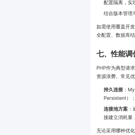
配置隔离，实
结合版本管理与
如需使用覆盖开发
全配置、数据库结
七、性能调
PHP作为典型请
资源浪费。常见优
持久连接
：My
Persist
连接池方案
：
接建立消耗量，
无论采用哪种优化