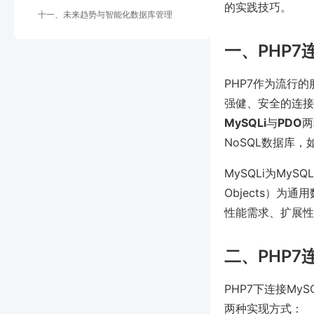
的实践技巧。
十一、未来趋势与智能化数据库管理
一、PHP
PHP7作为流行
强健、安全的连接
MySQLi
与
PDO
两
NoSQL数据库，
MySQLi为My
Objects）
性能需求、扩展性
二、PHP7
PHP7下连接My
两种实现方式：