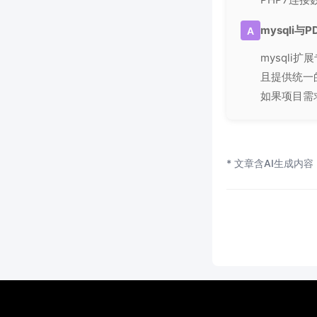
mysqli
A
mysqli
且提供统一
如果项目需
* 文章含AI生成内容