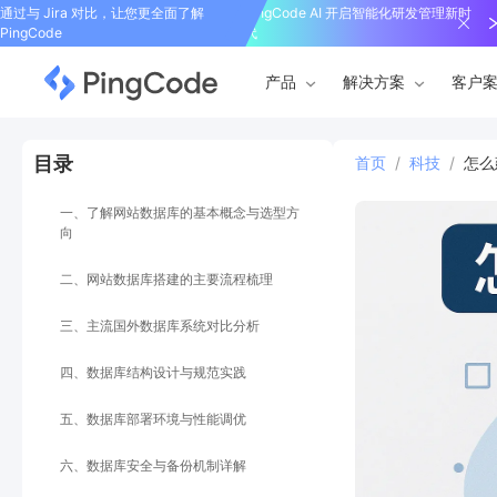
通过与 Jira 对比，让您更全面了解
PingCode AI 开启智能化研发管理新时
PingCode
代
产品
解决方案
客户
目录
首页
/
科技
/
怎么
一、了解网站数据库的基本概念与选型方
向
二、网站数据库搭建的主要流程梳理
三、主流国外数据库系统对比分析
四、数据库结构设计与规范实践
五、数据库部署环境与性能调优
六、数据库安全与备份机制详解