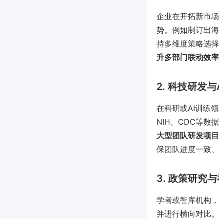
企业在开拓新市场
势。例如制订出海
持多维度策略选择
升多部门联动效率
2. 科技研发与
在科研或AI训练
NIH、CDC等
大型团队研发项目
保团队进度一致、
3. 政策研究
学者或智库机构，
并进行横向对比。