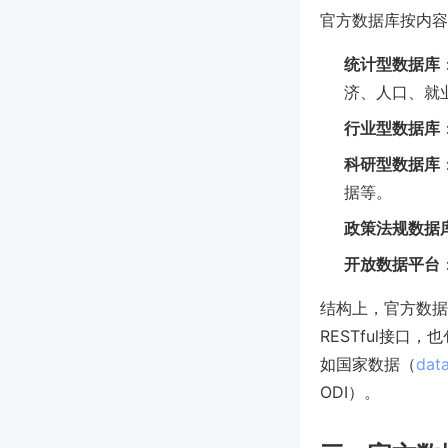
官⽅数据库按内容
统计型数据库
济、人口、就
行业型数据库
科研型数据库
据等。
政策法规数据
开放数据平台
结构上，官方数据库
RESTful接口
如国家数据（
data
ODI）。