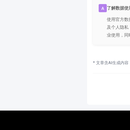
了解数据使
A
使用官方数
及个人隐私
业使用，同
* 文章含AI生成内容