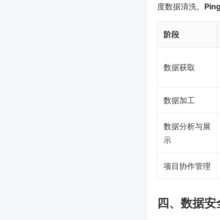
度数据清洗。
Pi
阶段
数据获取
数据加工
数据分析与展
示
项目协作管理
四、数据安