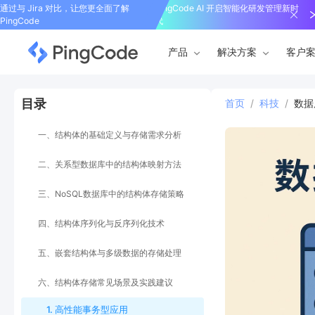
通过与 Jira 对比，让您更全面了解
PingCode AI 开启智能化研发管理新时
PingCode
代
产品
解决方案
客户
目录
首页
/
科技
/
数据
一、结构体的基础定义与存储需求分析
二、关系型数据库中的结构体映射方法
三、NoSQL数据库中的结构体存储策略
四、结构体序列化与反序列化技术
五、嵌套结构体与多级数据的存储处理
六、结构体存储常见场景及实践建议
1. 高性能事务型应用