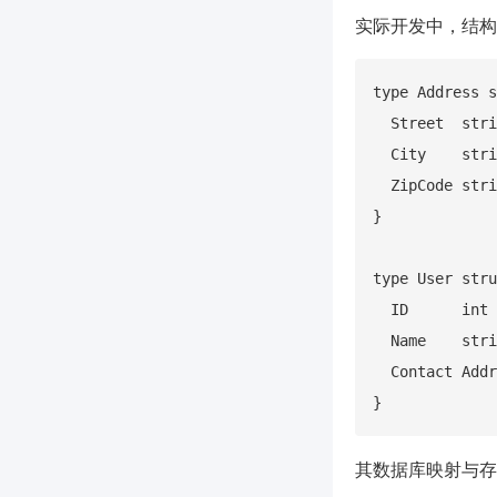
实际开发中，结构
type Address s
  Street  stri
  City    stri
  ZipCode stri
}

type User stru
  ID      int

  Name    stri
  Contact Addr
其数据库映射与存