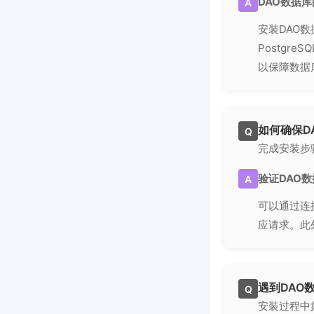
DAO数据
A
安装DAO
Postg
以保障数据
如何确保D
Q
完成安装步
验证DAO
A
可以通过连
应请求。此
遇到DAO
Q
安装过程中