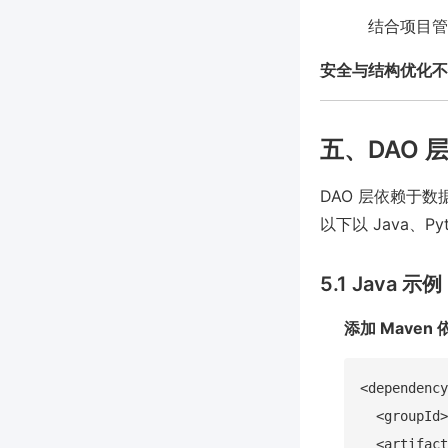
结合项目管
安全与结构优化不
五、DAO
DAO 层依赖于
以下以 Java、P
5.1 Java 示
添加 Maven 
<dependency
  <groupId>
  <artifact