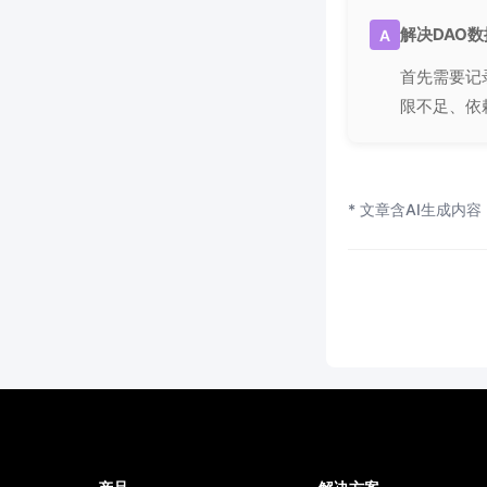
解决DAO
A
首先需要记
限不足、依
* 文章含AI生成内容