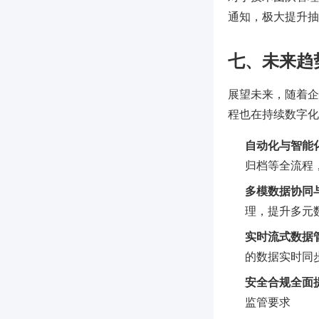
通知，极大提升抽
七、未来趋
展望未来，随着企
程也在持续数字化
自动化与智能
归档等全流程，
多模数据协同
理，提升多元
实时流式数据
的数据实时同
安全合规全面
监管要求