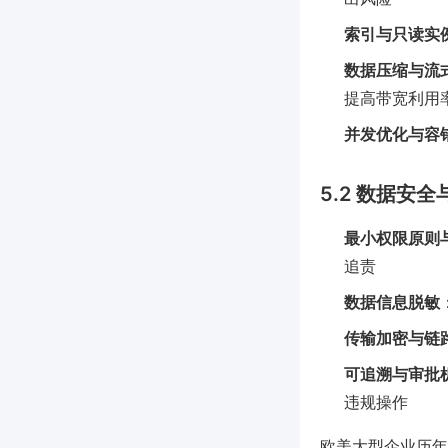
索引与只读实
数据压缩与流
提高带宽利用
并发优化与容
5.2 数据安
最小权限原则
追责
数据信息脱敏
传输加密与链
可追溯与审批
违规操作
欧美大型企业历年