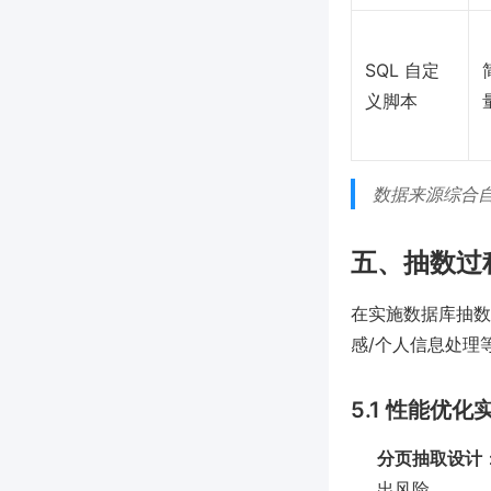
SQL 自定
义脚本
数据来源综合自 
五、抽数过
在实施数据库抽数
感/个人信息处理
5.1 性能优化
分页抽取设计
出风险