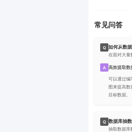
常见问答
如何从数据
Q
在面对大量
高效提取数
A
可以通过编
图来提高数
目标数据。
数据库抽数
Q
抽取数据库