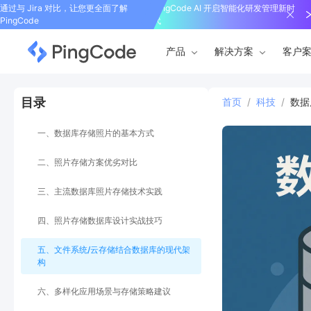
通过与 Jira 对比，让您更全面了解
PingCode AI 开启智能化研发管理新时
PingCode
代
产品
解决方案
客户
目录
首页
/
科技
/
数据
一、数据库存储照片的基本方式
二、照片存储方案优劣对比
三、主流数据库照片存储技术实践
四、照片存储数据库设计实战技巧
五、文件系统/云存储结合数据库的现代架
构
六、多样化应用场景与存储策略建议