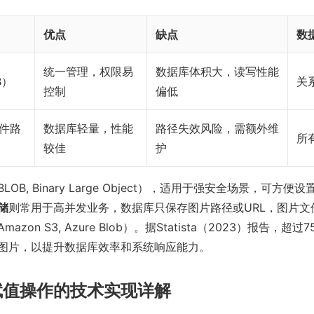
优点
缺点
数
统一管理，权限易
数据库体积大，读写性能
B）
关
控制
偏低
文件路
数据库轻量，性能
路径失效风险，需额外维
所
较佳
护
BLOB, Binary Large Object），适用于强安全场景，可方
储
则常用于高并发业务，数据库只保存图片路径或URL，图片文
zon S3, Azure Blob）。据Statista（2023）报告，超
图片，以提升数据库效率和系统响应能力。
赋值操作的技术实现详解