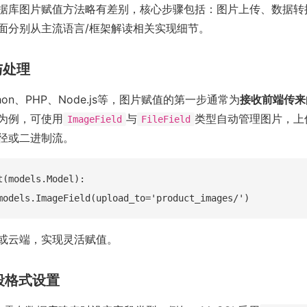
据库图片赋值方法略有差别，核心步骤包括：图片上传、数据转
面分别从主流语言/框架解读相关实现细节。
与处理
thon、PHP、Node.js等，图片赋值的第一步通常为
接收前端传来
ngo为例，可使用
与
类型自动管理图片，上
ImageField
FileField
径或二进制流。
t(models.Model):

或云端，实现灵活赋值。
字段格式设置