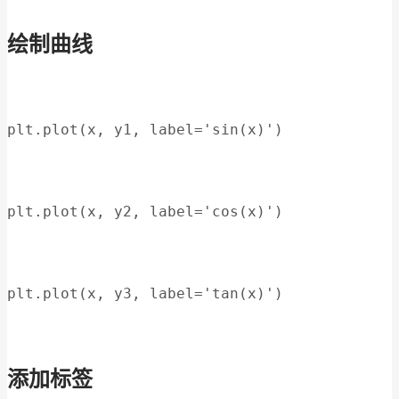
绘制曲线
plt.plot(x, y1, label='sin(x)')
plt.plot(x, y2, label='cos(x)')
plt.plot(x, y3, label='tan(x)')
添加标签