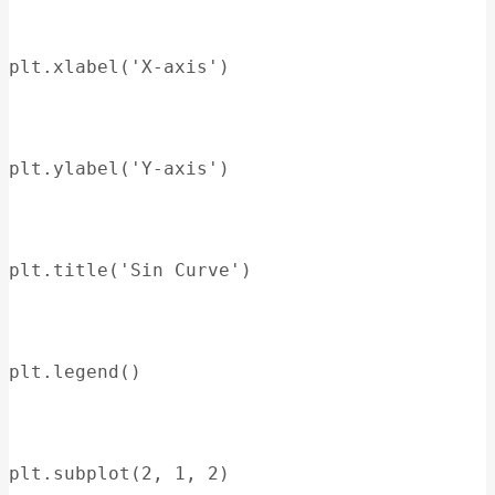
plt.xlabel('X-axis')
plt.ylabel('Y-axis')
plt.title('Sin Curve')
plt.legend()
plt.subplot(2, 1, 2)