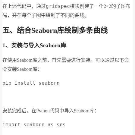
gridspec
在上述代码中，通过
模块创建了一个2×2的子图布
局，并在每个子图中绘制了不同的曲线。
五、结合Seaborn库绘制多条曲线
1、安装与导入Seaborn库
在使用Seaborn库之前，首先需要进行安装。可以通过以下命
令安装Seaborn库：
pip install seaborn
安装完成后，在Python代码中导入Seaborn库：
import seaborn as sns