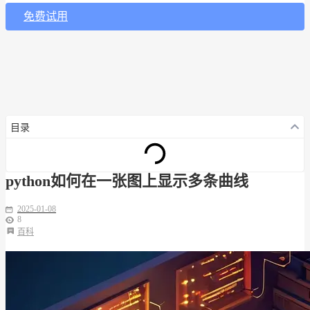
免费试用
目录
python如何在一张图上显示多条曲线
2025-01-08
8
百科