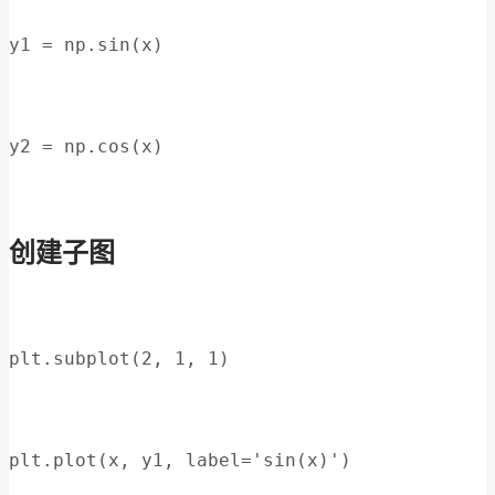
y1 = np.sin(x)
y2 = np.cos(x)
创建子图
plt.subplot(2, 1, 1)
plt.plot(x, y1, label='sin(x)')