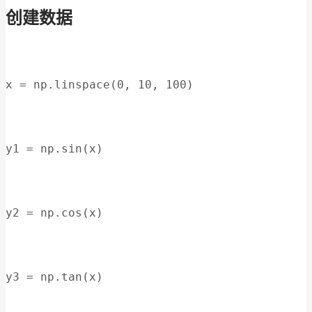
创建数据
x = np.linspace(0, 10, 100)
y1 = np.sin(x)
y2 = np.cos(x)
y3 = np.tan(x)