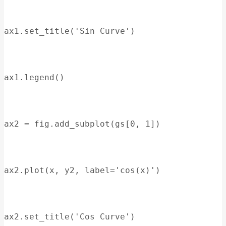
ax1.set_title('Sin Curve')
ax1.legend()
ax2 = fig.add_subplot(gs[0, 1])
ax2.plot(x, y2, label='cos(x)')
ax2.set_title('Cos Curve')