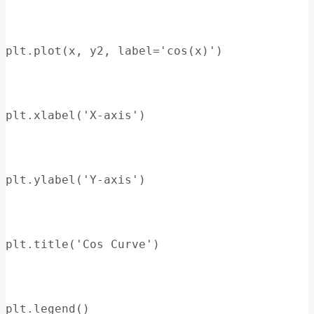
plt.plot(x, y2, label='cos(x)')
plt.xlabel('X-axis')
plt.ylabel('Y-axis')
plt.title('Cos Curve')
plt.legend()