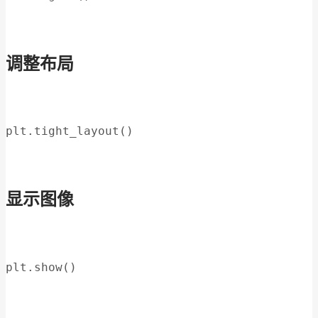
调整布局
plt.tight_layout()
显示图像
plt.show()