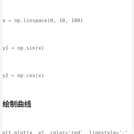
x = np.linspace(0, 10, 100)
y1 = np.sin(x)
y2 = np.cos(x)
绘制曲线
plt.plot(x, y1, color='red', linestyle='-', 