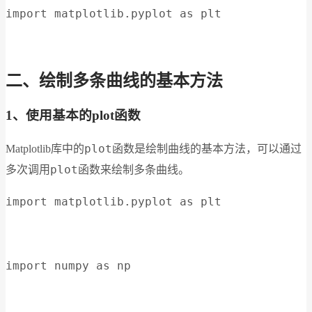
import matplotlib.pyplot as plt
二、绘制多条曲线的基本方法
1、使用基本的plot函数
plot
Matplotlib库中的
函数是绘制曲线的基本方法，可以通过
plot
多次调用
函数来绘制多条曲线。
import matplotlib.pyplot as plt
import numpy as np