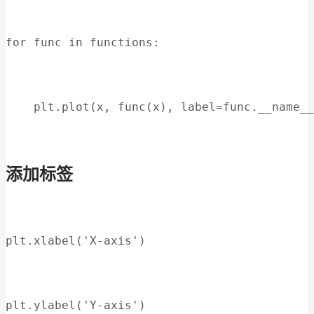
for func in functions:
    plt.plot(x, func(x), label=func.__name__
添加标签
plt.xlabel('X-axis')
plt.ylabel('Y-axis')