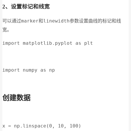
2、设置标记和线宽
marker
linewidth
可以通过
和
参数设置曲线的标记和线
宽。
import matplotlib.pyplot as plt
import numpy as np
创建数据
x = np.linspace(0, 10, 100)