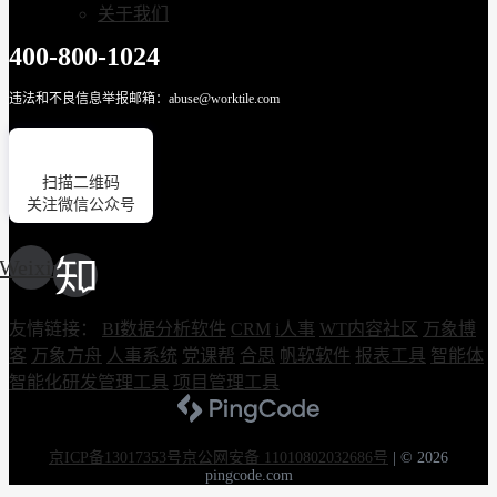
关于我们
400-800-1024
违法和不良信息举报邮箱：abuse@worktile.com
扫描二维码
关注微信公众号
Weixin
友情链接：
BI数据分析软件
CRM
i人事
WT内容社区
万象博
客
万象方舟
人事系统
党课帮
合思
帆软软件
报表工具
智能体
智能化研发管理工具
项目管理工具
京ICP备13017353号
京公网安备 11010802032686号
|
© 2026
pingcode.com