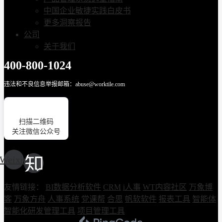
中国企业敏捷实践白皮书
更多洞察报告
公司
关于我们
400-800-1024
违法和不良信息举报邮箱：abuse@worktile.com
扫描二维码
关注微信公众号
Weixin
友情链接：
BI数据分析软件
CRM
i人事
WT内容社区
万象博
客
万象方舟
人事系统
党课帮
合思
帆软软件
报表工具
智能体
智能化研发管理工具
项目管理工具