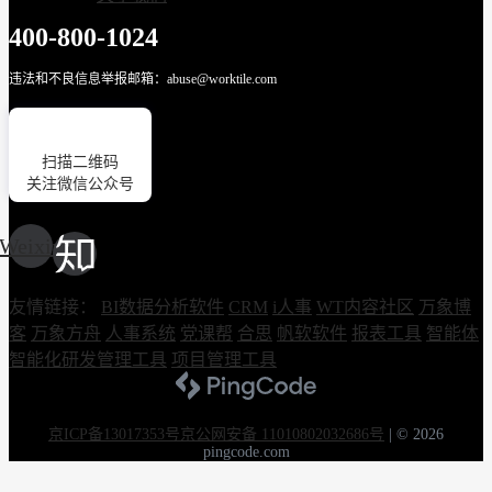
400-800-1024
违法和不良信息举报邮箱：abuse@worktile.com
扫描二维码
关注微信公众号
Weixin
友情链接：
BI数据分析软件
CRM
i人事
WT内容社区
万象博
客
万象方舟
人事系统
党课帮
合思
帆软软件
报表工具
智能体
智能化研发管理工具
项目管理工具
京ICP备13017353号
京公网安备 11010802032686号
|
© 2026
pingcode.com