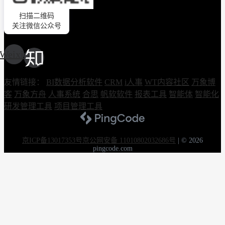
扫描二维码
关注微信公众号
Weixin
友情链接：
BI数据分析软件
CRM
i人事
WT内容社区
万象博
客
万象方舟
人事系统
合思
帆软软件
报表工具
智能体
智能化
研发管理工具
项目管理工具
京ICP备13017353号
京公网安备 11010802032686号
|
© 2026
pingcode.com