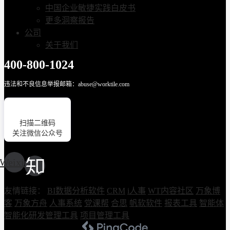
中国企业敏捷实践白皮书
更多洞察报告
公司
关于我们
400-800-1024
违法和不良信息举报邮箱：abuse@worktile.com
扫描二维码
关注微信公众号
Weixin
友情链接：
BI数据分析软件
CRM
i人事
WT内容社区
万象博
客
万象方舟
人事系统
党课帮
合思
帆软软件
报表工具
智能体
智能化研发管理工具
项目管理工具