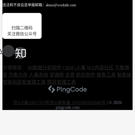
违法和不良信息举报邮箱：abuse@worktile.com
扫描二维码
关注微信公众号
Weixin
友情链接：
BI数据分析软件
CRM
i人事
WT内容社区
万象博
客
万象方舟
人事系统
党课帮
合思
帆软软件
报表工具
智能体
智能化研发管理工具
项目管理工具
京ICP备13017353号
京公网安备 11010802032686号
|
© 2026
pingcode.com