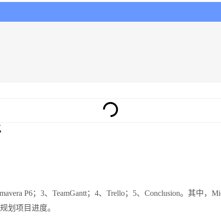
好
avera P6；3、TeamGantt；4、Trello；5、Conclusion。其
规划项目进度。