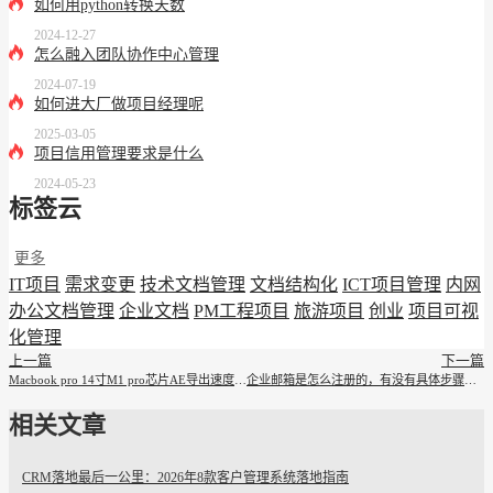
如何用python转换天数
2024-12-27
怎么融入团队协作中心管理
2024-07-19
如何进大厂做项目经理呢
2025-03-05
项目信用管理要求是什么
2024-05-23
标签云
更多
IT项目
需求变更
技术文档管理
文档结构化
ICT项目管理
内网
办公文档管理
企业文档
PM工程项目
旅游项目
创业
项目可视
化管理
上一篇
下一篇
Macbook pro 14寸M1 pro芯片AE导出速度怎么会这么慢
企业邮箱是怎么注册的，有没有具体步骤和注意事项
相关文章
CRM落地最后一公里：2026年8款客户管理系统落地指南