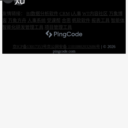
友情链接：
BI数据分析软件
CRM
i人事
WT内容社区
万象博
客
万象方舟
人事系统
党课帮
合思
帆软软件
报表工具
智能体
智能化研发管理工具
项目管理工具
京ICP备13017353号
京公网安备 11010802032686号
|
© 2026
pingcode.com