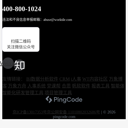
400-800-1024
违法和不良信息举报邮箱：abuse@worktile.com
扫描二维码
关注微信公众号
Weixin
友情链接：
BI数据分析软件
CRM
i人事
WT内容社区
万象博
客
万象方舟
人事系统
党课帮
合思
帆软软件
报表工具
智能体
智能化研发管理工具
项目管理工具
京ICP备13017353号
京公网安备 11010802032686号
|
© 2026
pingcode.com