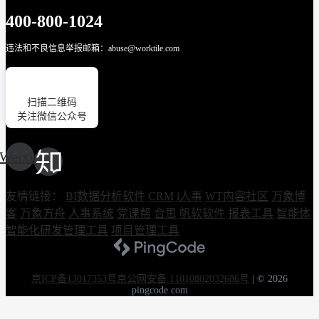
400-800-1024
违法和不良信息举报邮箱：abuse@worktile.com
扫描二维码
关注微信公众号
Weixin
友情链接：
BI数据分析软件
CRM
i人事
WT内容社区
万象博
客
万象方舟
人事系统
党课帮
合思
帆软软件
报表工具
智能体
智能化研发管理工具
项目管理工具
京ICP备13017353号
京公网安备 11010802032686号
|
© 2026
pingcode.com