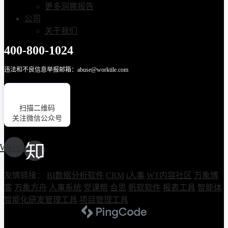
更多洞察报告
公司
关于我们
400-800-1024
违法和不良信息举报邮箱：abuse@worktile.com
扫描二维码
关注微信公众号
Weixin
友情链接：
BI数据分析软件
CRM
i人事
WT内容社区
万象博
客
万象方舟
人事系统
党课帮
合思
帆软软件
报表工具
智能体
智能化研发管理工具
项目管理工具