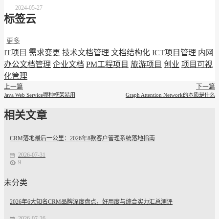
2024-05-27
标签云
更多
IT项目
需求变更
技术文档管理
文档结构化
ICT项目管理
内网
办公文档管理
企业文档
PM工程项目
旅游项目
创业
项目可视
化管理
上一篇
下一篇
Java Web Service哪种框架易用
Graph Attention Network的本质是什么
相关文章
CRM落地最后一公里：2026年8款客户管理系统落地指南
2026-07-31
9
未分类
2026年6大知名CRM品牌深度盘点，好用度与综合实力汇总测评
2026-07-26