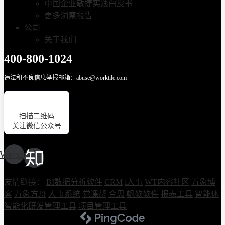
中国企业敏捷实践白皮书
更多洞察报告
公司
关于我们
400-800-1024
违法和不良信息举报邮箱：abuse@worktile.com
扫描二维码
关注微信公众号
Weixin
友情链接：
BI数据分析软件
CRM
i人事
WT内容社区
万象博
客
万象方舟
人事系统
党课帮
合思
帆软软件
报表工具
智能体
智能化研发管理工具
项目管理工具