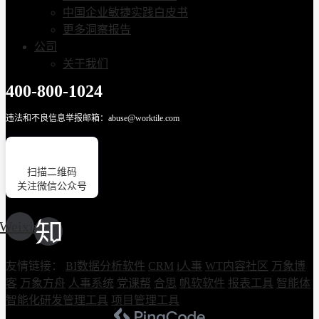
中国企业敏捷实践白皮书
更多洞察报告
公司
关于我们
400-800-1024
违法和不良信息举报邮箱：abuse@worktile.com
扫描二维码
关注微信公众号
Weixin
友情链接：
BI数据分析软件
CRM
i人事
WT内容社区
万象博
客
万象方舟
人事系统
党课帮
合思
帆软软件
报表工具
智能体
智能化研发管理工具
项目管理工具