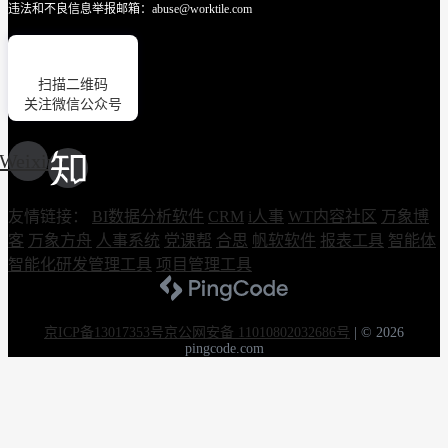
违法和不良信息举报邮箱：abuse@worktile.com
扫描二维码
关注微信公众号
Weixin
友情链接：
BI数据分析软件
CRM
i人事
WT内容社区
万象博
客
万象方舟
人事系统
党课帮
合思
帆软软件
报表工具
智能体
智能化研发管理工具
项目管理工具
京ICP备13017353号
京公网安备 11010802032686号
|
© 2026
pingcode.com