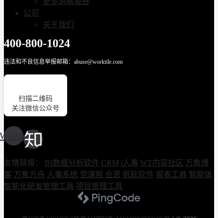
更多洞察报告
公司
关于我们
400-800-1024
违法和不良信息举报邮箱：abuse@worktile.com
扫描二维码
关注微信公众号
Weixin
友情链接：
BI数据分析软件
CRM
i人事
WT内容社区
万象博
客
万象方舟
人事系统
党课帮
合思
帆软软件
报表工具
智能体
智能化研发管理工具
项目管理工具