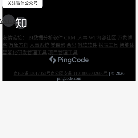
关注微信公众号
Weixin
友情链接：
BI数据分析软件
CRM
i人事
WT内容社区
万象博
客
万象方舟
人事系统
党课帮
合思
帆软软件
报表工具
智能体
智能化研发管理工具
项目管理工具
京ICP备13017353号
京公网安备 11010802032686号
|
© 2026
pingcode.com