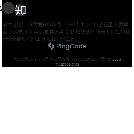
Weixin
友情链接：
BI数据分析软件
CRM
i人事
WT内容社区
万象博
客
万象方舟
人事系统
党课帮
合思
帆软软件
报表工具
智能体
智能化研发管理工具
项目管理工具
京ICP备13017353号
京公网安备 11010802032686号
|
© 2026
pingcode.com