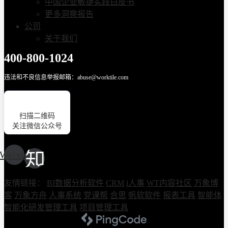
中国企业敏捷实践白皮书
更多洞察报告
公司
关于我们
400-800-1024
违法和不良信息举报邮箱：abuse@worktile.com
扫描二维码
关注微信公众号
Weixin
友情链接：
BI数据分析软件
CRM
i人事
WT内容社区
万象博
客
万象方舟
人事系统
党课帮
合思
帆软软件
报表工具
智能体
智能化研发管理工具
项目管理工具