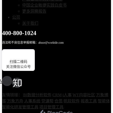
中国企业敏捷实践白皮书
更多洞察报告
公司
关于我们
400-800-1024
违法和不良信息举报邮箱：abuse@worktile.com
扫描二维码
关注微信公众号
Weixin
友情链接：
BI数据分析软件
CRM
i人事
WT内容社区
万象博
客
万象方舟
人事系统
党课帮
合思
帆软软件
报表工具
智能体
智能化研发管理工具
项目管理工具