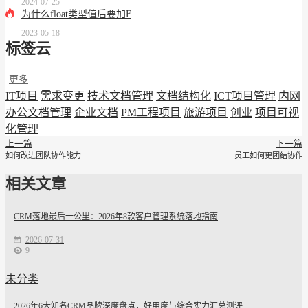
2024-07-25
为什么float类型值后要加F
2023-05-18
标签云
更多
IT项目
需求变更
技术文档管理
文档结构化
ICT项目管理
内网
办公文档管理
企业文档
PM工程项目
旅游项目
创业
项目可视
化管理
上一篇
下一篇
如何改进团队协作能力
员工如何更团结协作
相关文章
CRM落地最后一公里：2026年8款客户管理系统落地指南
2026-07-31
9
未分类
2026年6大知名CRM品牌深度盘点，好用度与综合实力汇总测评