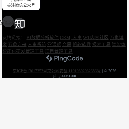
关注微信公众号
Weixin
友情链接：
BI数据分析软件
CRM
i人事
WT内容社区
万象博
客
万象方舟
人事系统
党课帮
合思
帆软软件
报表工具
智能体
智能化研发管理工具
项目管理工具
京ICP备13017353号
京公网安备 11010802032686号
|
© 2026
pingcode.com