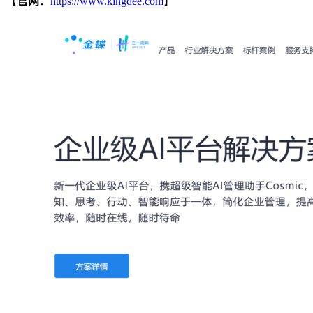
【
官网
：
https://www.kingdee.com
】