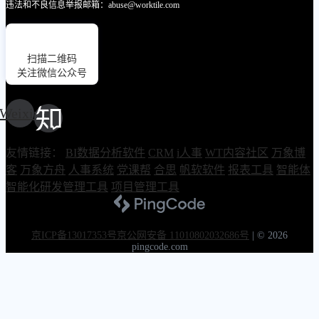
违法和不良信息举报邮箱：abuse@worktile.com
扫描二维码
关注微信公众号
Weixin
友情链接：
BI数据分析软件
CRM
i人事
WT内容社区
万象博
客
万象方舟
人事系统
党课帮
合思
帆软软件
报表工具
智能体
智能化研发管理工具
项目管理工具
京ICP备13017353号
京公网安备 11010802032686号
|
© 2026
pingcode.com