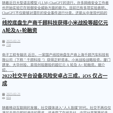
随着近日大型语言模型 (LLM) ChatGPT的流行，许多网络安全工作者
也开始实验它在抵御安全威胁方面的能力。目前已有多项实验表明，
ChatGPT不仅能够对潜在的安全事件进行分类，还能从中发现代码的
…
线控底盘生产商千顾科技获得小米战投等超亿元
A轮及A+轮融资
2023-02-21
759
电子工程专辑讯 近日，一家国产线控地盘生产商上海千顾汽车科技有
限公司（下称 ” 千顾科技 “）获得正轩资本、小米战投战略投资，厦门
建发、大华创投、易瓴创投跟投的超亿元 A 轮及 A+ 轮融资。据介
绍， …
2022社交平台设备风险安卓占三成，iOS 仅占一
成
2023-02-21
604
随着移动互联网的发展，社交媒体进入“人人皆媒”时代。社交不再仅仅
满足于用户即时通讯的需求，还承载了在线支付、内容分享等等的多