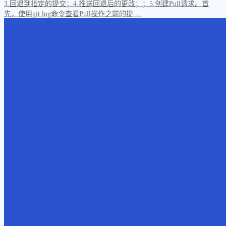
3.回退到指定的提交；4.推送回退后的更改；；5.创建Pull请求。首
先，使用git log命令查看Pull操作之前的提 …