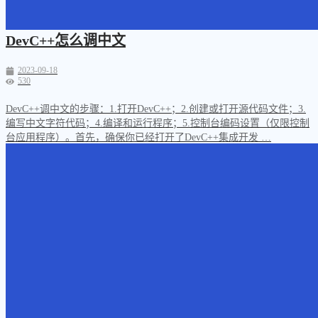
DevC++怎么调中文
2023-09-18
530
DevC++调中文的步骤：1.打开DevC++；2.创建或打开源代码文件；3.
编写中文字符代码；4.编译和运行程序；5.控制台编码设置（仅限控制
台应用程序）。首先，确保你已经打开了DevC++集成开发 …