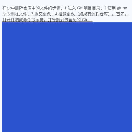
在git中删除仓库中的文件的步骤：1.进入 Git 项目目录；2.使用 git rm
命令删除文件；3.提交更改；4.推送更改（如果有远程仓库）。首先，
打开终端或命令提示符，并导航到包含您的 Git …