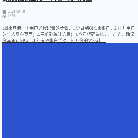
2023-09-18
1679
gitlab查询一个用户的代码量的步骤：1.登录到GitLab帐户；2.打开用户
的个人资料页面；3.导航到统计信息；4.查看代码量统计。首先，确保
你具备访问GitLab的有效帐户凭据。打开你的Web浏 …