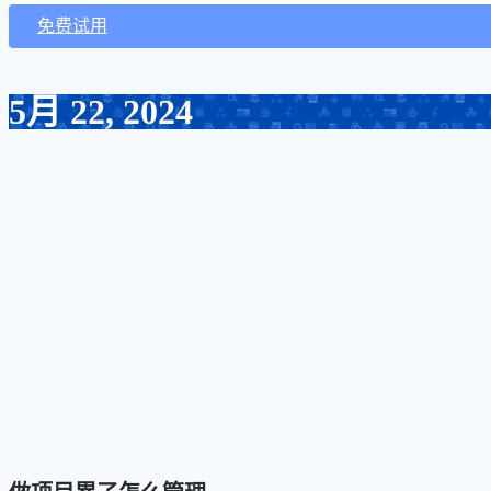
免费试用
5月 22, 2024