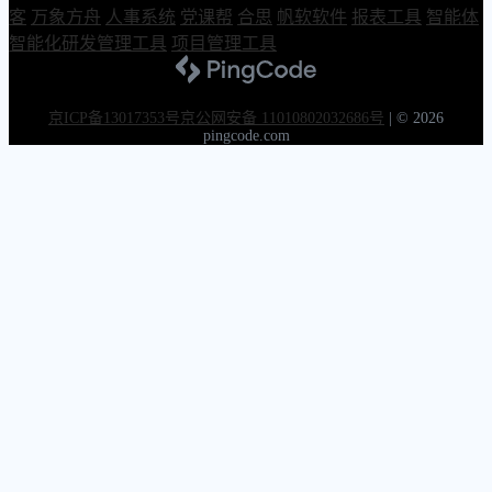
客
万象方舟
人事系统
党课帮
合思
帆软软件
报表工具
智能体
智能化研发管理工具
项目管理工具
京ICP备13017353号
京公网安备 11010802032686号
|
© 2026
pingcode.com