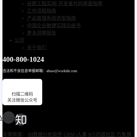
谷歌工程实践| 开发者代码审查指南
工作流程指南
产品管理系统选型指南
中国企业敏捷实践白皮书
更多洞察报告
公司
关于我们
400-800-1024
违法和不良信息举报邮箱：abuse@worktile.com
扫描二维码
关注微信公众号
Weixin
友情链接：
BI数据分析软件
CRM
i人事
WT内容社区
万象博